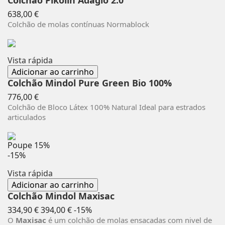
Colchão Pikolin Adagio 2.0
Preço
638,00 €
Colchão de molas contínuas Normablock
Vista rápida
Adicionar ao carrinho
Colchão Mindol Pure Green Bio 100%
Preço
776,00 €
Colchão de Bloco Látex 100% Natural Ideal para estrados
articulados
Poupe
15%
-15%
Vista rápida
Adicionar ao carrinho
Colchão Mindol Maxisac
Preço
Preço
334,90 €
394,00 €
-15%
normal
O
Maxisac
é um colchão de molas ensacadas com nivel de