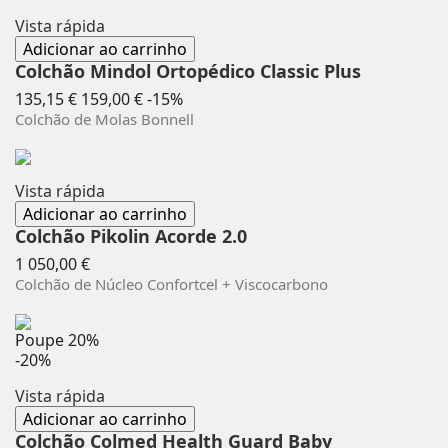
Vista rápida
Adicionar ao carrinho
Colchão Mindol Ortopédico Classic Plus
Preço
Preço
135,15 €
159,00 €
-15%
normal
Colchão de Molas Bonnell
Vista rápida
Adicionar ao carrinho
Colchão Pikolin Acorde 2.0
Preço
1 050,00 €
Colchão de Núcleo Confortcel + Viscocarbono
Poupe
20%
-20%
Vista rápida
Adicionar ao carrinho
Colchão Colmed Health Guard Baby