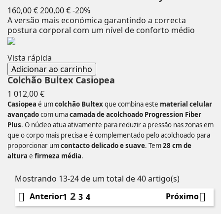
Preço
Preço
160,00 €
200,00 €
-20%
normal
A versão mais económica garantindo a correcta
postura corporal com um nível de conforto médio
Vista rápida
Adicionar ao carrinho
Colchão Bultex Casiopea
Preço
1 012,00 €
Casiopea
é um
colchão Bultex
que combina este
material celular
avançado
com uma
camada de acolchoado Progression Fiber
Plus
. O núcleo atua ativamente para reduzir a pressão nas zonas em
que o corpo mais precisa e é complementado pelo acolchoado para
proporcionar um
contacto delicado e suave
. Tem
28 cm de
altura
e
firmeza média
.
Mostrando 13-24 de um total de 40 artigo(s)
2


Anterior
Próximo
1
3
4