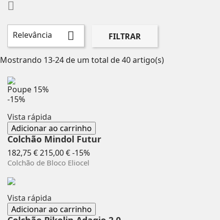

Relevância

FILTRAR
Mostrando 13-24 de um total de 40 artigo(s)
Poupe
15%
-15%
Vista rápida
Adicionar ao carrinho
Colchão Mindol Futur
Preço
Preço
182,75 €
215,00 €
-15%
normal
Colchão de Bloco Eliocel
Vista rápida
Adicionar ao carrinho