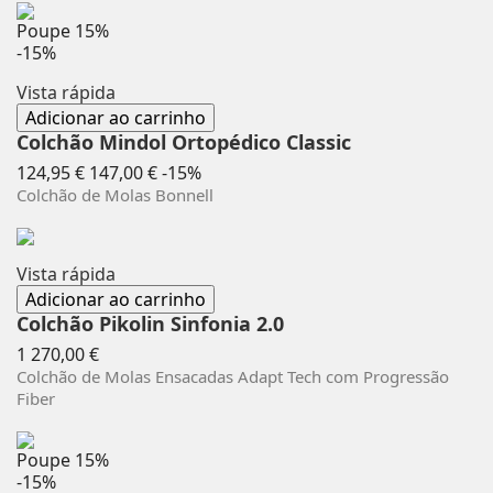
Poupe
15%
-15%
Vista rápida
Adicionar ao carrinho
Colchão Mindol Ortopédico Classic
Preço
Preço
124,95 €
147,00 €
-15%
normal
Colchão de Molas Bonnell
Vista rápida
Adicionar ao carrinho
Colchão Pikolin Sinfonia 2.0
Preço
1 270,00 €
Colchão de Molas Ensacadas Adapt Tech com Progressão
Fiber
Poupe
15%
-15%