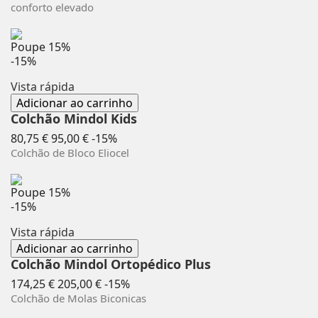
conforto elevado
Poupe
15%
-15%
Vista rápida
Adicionar ao carrinho
Colchão Mindol Kids
Preço
Preço
80,75 €
95,00 €
-15%
normal
Colchão de Bloco Eliocel
Poupe
15%
-15%
Vista rápida
Adicionar ao carrinho
Colchão Mindol Ortopédico Plus
Preço
Preço
174,25 €
205,00 €
-15%
normal
Colchão de Molas Biconicas