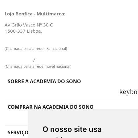
Loja Benfica - Multimarca:
Av Grão Vasco Nº 30 C
1500-337 Lisboa.
217 601 129
(Chamada para a rede fixa nacional)
925 009 733
/
968 965 048
(Chamada para a rede móvel nacional)
SOBRE A ACADEMIA DO SONO
keybo
COMPRAR NA ACADEMIA DO SONO
keybo
O nosso site usa
SERVIÇO DE APOIO AO CLIENTE