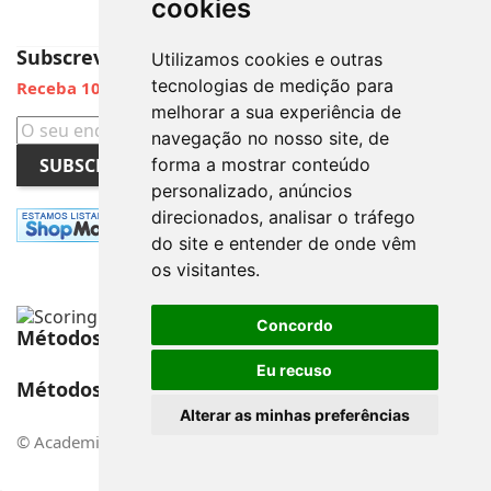
cookies
keybo
Subscreva a Newsletter
Utilizamos cookies e outras
tecnologias de medição para
Receba 10% de Desconto
melhorar a sua experiência de
navegação no nosso site, de
SUBSCREVER
forma a mostrar conteúdo
personalizado, anúncios
direcionados, analisar o tráfego
do site e entender de onde vêm
os visitantes.
Concordo
Métodos de Pagamento
Eu recuso
Métodos de Envio
Alterar as minhas preferências
© Academia do Sono - Todos os direitos reservados