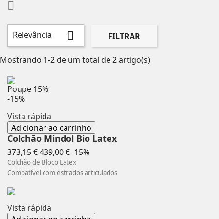

Relevância

FILTRAR
Mostrando 1-2 de um total de 2 artigo(s)
Poupe
15%
-15%
Vista rápida
Adicionar ao carrinho
Colchão Mindol Bio Latex
Preço
Preço
373,15 €
439,00 €
-15%
normal
Colchão de Bloco Latex
Compatível com estrados articulados
Vista rápida