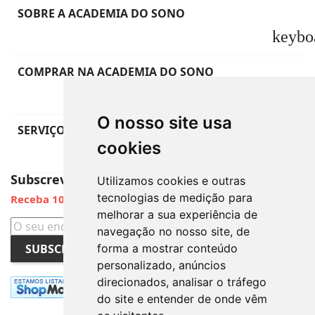
SOBRE A ACADEMIA DO SONO
keybo
COMPRAR NA ACADEMIA DO SONO
keybo
O nosso site usa
SERVIÇO DE APOIO AO CLIENTE
cookies
keybo
Subscreva a Newsletter
Utilizamos cookies e outras
tecnologias de medição para
Receba 10% de Desconto
melhorar a sua experiência de
navegação no nosso site, de
SUBSCREVER
forma a mostrar conteúdo
personalizado, anúncios
direcionados, analisar o tráfego
do site e entender de onde vêm