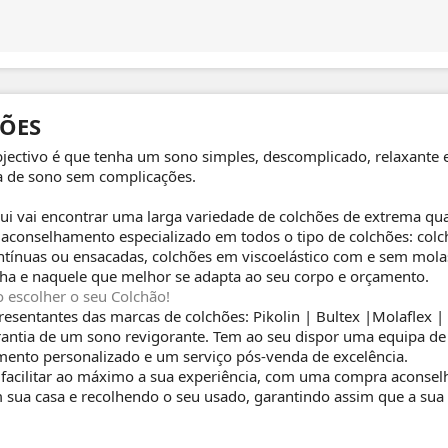
ÕES
jectivo é que tenha um sono simples, descomplicado, relaxante
a de sono sem complicações.
qui vai encontrar uma larga variedade de colchões de extrema q
aconselhamento especializado em todos o tipo de colchões: colc
ntínuas ou ensacadas, colchões em viscoelástico com e sem molas
lha e naquele que melhor se adapta ao seu corpo e orçamento.
 escolher o seu Colchão!
esentantes das marcas de colchões: Pikolin | Bultex |Molaflex
antia de um sono revigorante. Tem ao seu dispor uma equipa de e
ento personalizado e um serviço pós-venda de excelência.
acilitar ao máximo a sua experiência, com uma compra aconselh
 sua casa e recolhendo o seu usado, garantindo assim que a sua