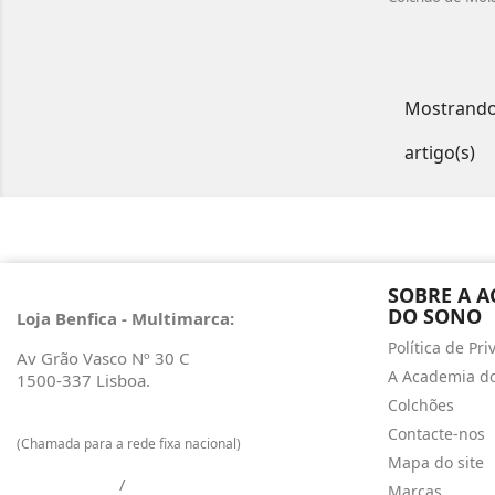
Mostrando 
artigo(s)
SOBRE A 
DO SONO
Loja Benfica - Multimarca:
Política de Pr
Av Grão Vasco Nº 30 C
A Academia d
1500-337 Lisboa.
Colchões
217 601 129
Contacte-nos
(Chamada para a rede fixa nacional)
Mapa do site
925 009 733
/
968 965 048
Marcas