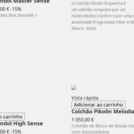
indol Master Sense
O Colchão Pikolin Orquestra é
ço
Preço
00 €
-15%
um colchão composto por um
mal
las Box Bonnell +
núcleo Bultex Confort e por uma
acolchoado Progression Fiber e
Altura - 30cm
Vista rápida
Adicionar ao carrinho
Colchão Pikolin Melodia
o carrinho
Preço
1 050,00 €
ndol High Sense
Colchão de Bloco de Molas N
ço
Preço
00 €
-15%
com Viscocarbono