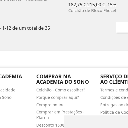
Preço
Preç
182,75 €
215,00 €
-15%
normal
Colchão de Bloco Eliocel
1-12 de um total de 35
ACADEMIA
COMPRAR NA
SERVIÇO D
ACADEMIA DO SONO
AO CLIENT
ivacidade
Colchão - Como escolher?
Termos e cond
o Sono
Porque comprar aqui?
Condições de 
Compre online
Entregas ao do
Comprar em Prestações -
Política de Co
Klarna
Livro de recl
Desconto 150€