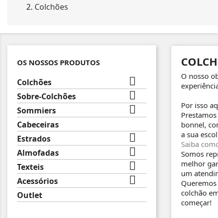
Colchões
COLCH
OS NOSSOS PRODUTOS
O nosso ob

Colchões
experiênci

Sobre-Colchões
Por isso a

Sommiers
Prestamos 
Cabeceiras
bonnel, co
a sua esco

Estrados
Saiba como

Almofadas
Somos repr
melhor gar

Texteis
um atendim

Acessórios
Queremos f
colchão em
Outlet
começar!