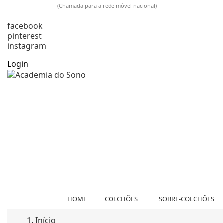
925 009 733
(Chamada para a rede móvel nacional)
comercial@academiadosono.com
facebook
pinterest
instagram
Login
HOME
COLCHÕES
SOBRE-COLCHÕES
Início