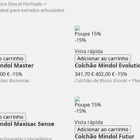
mal
co Eliocel Perfilado +
Ideal para estrados articulados
Poupe
15%
-15%
Vista rápida
o carrinho
Adicionar ao carrinho
indol Master
Colchão Mindol Evoluti
ço
Preço
Preço
Preç
00 €
-15%
341,70 €
402,00 €
-15%
mal
normal
las Biconicas
Colchão de Bloco Eliocel + Pl
Poupe
15%
-15%
o carrinho
Vista rápida
ndol Maxisac Sense
Adicionar ao carrinho
o
Colchão Mindol Futur
s Ensacadas + Viscoelástica