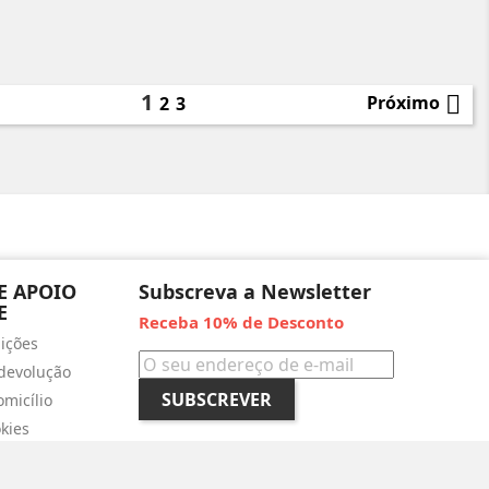
o
1

Próximo
2
3
E APOIO
Subscreva a Newsletter
E
Receba 10% de Desconto
ições
devolução
SUBSCREVER
micílio
okies
amações