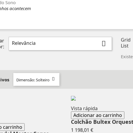
do Sono
nhos acontecem
Grid
ar
Relevância

List
r:
Exist
tivos

Dimensão: Solteiro
Vista rápida
Adicionar ao carrinho
Colchão Bultex Orquest
o carrinho
Preço
1 198,01 €