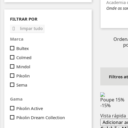
Academia 
Onde os so
FILTRAR POR
limpar tudo

Orden
Marca
po
Bultex
Colmed
Mindol
Pikolin
Filtros a
Sema
Gama
Poupe
15%
-15%
Pikolin Active
Vista rápida
Pikolin Dream Collection
Adicionar a