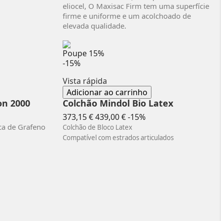
eliocel, O Maxisac Firm tem uma superfície
firme e uniforme e um acolchoado de
elevada qualidade.
Poupe
15%
-15%
Vista rápida
Adicionar ao carrinho
on 2000
Colchão Mindol Bio Latex
o
Preço
Preço
373,15 €
439,00 €
-15%
normal
aca de Grafeno
Colchão de Bloco Latex
Compatível com estrados articulados