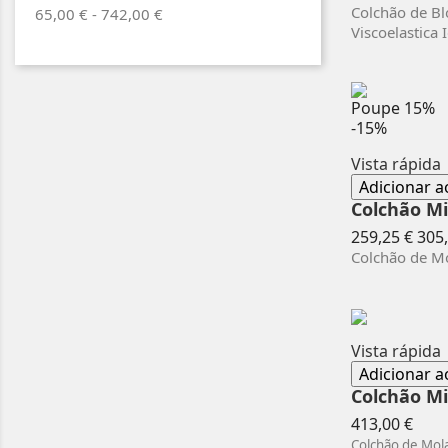
nor
Colchão de Blo
65,00 € - 742,00 €
Viscoelastica 
Poupe
15%
-15%
Vista rápida
Adicionar a
Colchão M
Pre
259,25 €
305,
nor
Colchão de Mo
Vista rápida
Adicionar a
Colchão Mi
Preç
413,00 €
Colchão de Mola