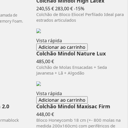
Colchão Mindol High Latex
Preço
Preço
240,55 €
283,00 €
-15%
normal
Colchão de Bloco Eliocel Perfilado Ideal para
 camada de
estrados articulados
 Memory Foam.
Vista rápida
Adicionar ao carrinho
Colchão Mindol Nature Lux
Preço
485,00 €
Colchão de Molas Ensacadas + Seda
Javanesa + Lã + Algodão
Vista rápida
Adicionar ao carrinho
 2.0
Colchão Mindol Maxisac Firm
Preço
448,00 €
ormablock
Bloco Honeycomb 18 cm (+- 800 molas na
medida 200x160cm) com periféricos de