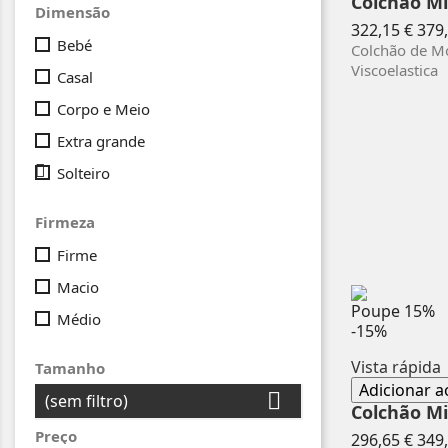
Colchão M
Dimensão
Pre
322,15 €
379,
Bebé
nor
Colchão de Mo
Viscoelastica
Casal
Corpo e Meio
Extra grande

Solteiro
Firmeza
Firme
Macio
Poupe
15%
Médio
-15%
Vista rápida
Tamanho
Adicionar a

(sem filtro)
Colchão Mi
Preço
Pre
296,65 €
349,