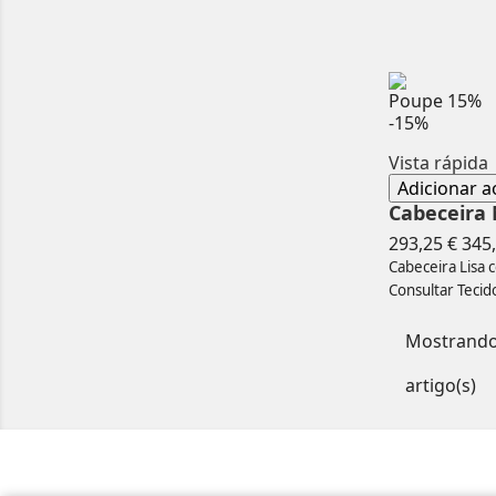
Poupe
15%
-15%
Vista rápida
Adicionar a
Cabeceira
Pre
293,25 €
345,
nor
Cabeceira Lisa
Consultar Tecid
Mostrando 
artigo(s)