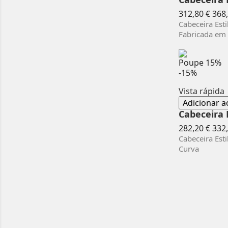
Pre
312,80 €
368,
nor
Cabeceira Est
Fabricada em 
Poupe
15%
-15%
Vista rápida
Adicionar a
Cabeceira 
Pre
282,20 €
332,
nor
Cabeceira Est
Curva