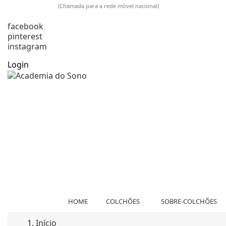
925 009 733
(Chamada para a rede móvel nacional)
comercial@academiadosono.com
facebook
pinterest
instagram
Login
HOME
COLCHÕES
SOBRE-COLCHÕES
Início