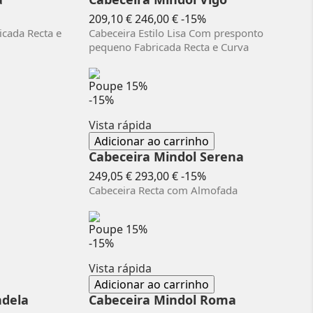
o
Preço
Preço
209,10 €
246,00 €
-15%
normal
icada Recta e
Cabeceira Estilo Lisa Com presponto
pequeno Fabricada Recta e Curva
Poupe
15%
-15%
Vista rápida
Adicionar ao carrinho
a
Cabeceira Mindol Serena
o
Preço
Preço
249,05 €
293,00 €
-15%
normal
Cabeceira Recta com Almofada
Poupe
15%
-15%
Vista rápida
Adicionar ao carrinho
ndela
Cabeceira Mindol Roma