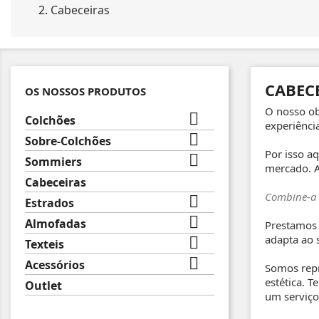
Cabeceiras
CABEC
OS NOSSOS PRODUTOS
O nosso ob

Colchões
experiênci

Sobre-Colchões
Por isso a

Sommiers
mercado. A
Cabeceiras
Combine-a 

Estrados

Almofadas
Prestamos 
adapta ao 

Texteis

Acessórios
Somos repr
estética. 
Outlet
um serviço