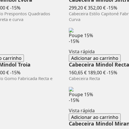
ço
Preço
Preço
Preç
00 €
-15%
299,20 €
352,00 €
-15%
mal
normal
ilo Prespontos Quadrados
Cabeceira Estilo Capitoné Fabr
reta e curva
Curva
Poupe
15%
-15%
Vista rápida
o carrinho
Adicionar ao carrinho
Mindol Troia
Cabeceira Mindol Rect
ço
Preço
Preço
Preç
00 €
-15%
160,65 €
189,00 €
-15%
mal
normal
ilo Gomo Fabricada Recta e
Cabeceira Recta
Poupe
15%
-15%
Vista rápida
Adicionar ao carrinho
Cabeceira Mindol Mira