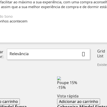
acilitar ao máximo a sua experiência, com uma compra aconselh
 assim que a sua melhor experiência de compra e de dormir está
do Sono
onhos acontecem
Grid
ar
Relevância

List
r:
Exist
Poupe
15%
-15%
Vista rápida
o carrinho
Adicionar ao carrinho
Mindol Évora
Cabeceira Mindol Sintr