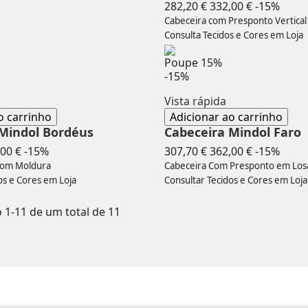
Preço
Preç
282,20 €
332,00 €
-15%
normal
Cabeceira com Presponto Vertical
Consulta Tecidos e Cores em Loja
Poupe
15%
-15%
Vista rápida
o carrinho
Adicionar ao carrinho
 Mindol Bordéus
Cabeceira Mindol Faro
ço
Preço
Preço
Preç
00 €
-15%
307,70 €
362,00 €
-15%
mal
normal
 com Moldura
Cabeceira Com Presponto em Lo
os e Cores em Loja
Consultar Tecidos e Cores em Loja
1-11 de um total de 11