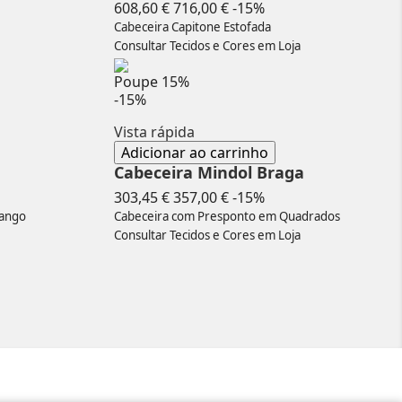
o
Preço
Preço
608,60 €
716,00 €
-15%
normal
Cabeceira Capitone Estofada
Consultar Tecidos e Cores em Loja
Poupe
15%
-15%
Vista rápida
Adicionar ao carrinho
Cabeceira Mindol Braga
o
Preço
Preço
303,45 €
357,00 €
-15%
normal
sango
Cabeceira com Presponto em Quadrados
Consultar Tecidos e Cores em Loja