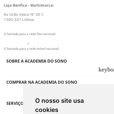
Loja Benfica - Multimarca:
Av Grão Vasco Nº 30 C
1500-337 Lisboa.
217 601 129
(Chamada para a rede fixa nacional)
925 009 733
/
968 965 048
(Chamada para a rede móvel nacional)
SOBRE A ACADEMIA DO SONO
keybo
COMPRAR NA ACADEMIA DO SONO
keybo
O nosso site usa
SERVIÇO DE APOIO AO CLIENTE
cookies
keybo