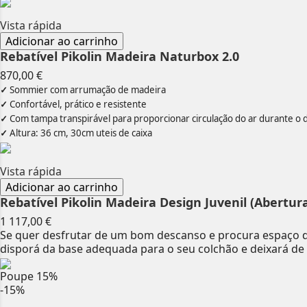
Vista rápida
Adicionar ao carrinho
Rebatível Pikolin Madeira Naturbox 2.0
Preço
870,00 €
✓
Sommier com arrumação de madeira
✓
Confortável, prático e resistente
✓
Com tampa transpirável para proporcionar circulação do ar durante o 
✓
Altura: 36 cm, 30cm uteis de caixa
Vista rápida
Adicionar ao carrinho
Rebatível Pikolin Madeira Design Juvenil (Abertura
Preço
1 117,00 €
Se quer desfrutar de um bom descanso e procura espaço d
disporá da base adequada para o seu colchão e deixará de 
Poupe
15%
-15%