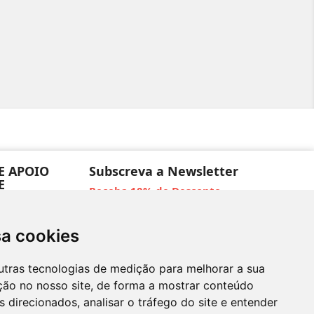
E APOIO
Subscreva a Newsletter
E
Receba 10% de Desconto
ições
devolução
sa cookies
SUBSCREVER
micílio
okies
utras tecnologias de medição para melhorar a sua
amações
ção no nosso site, de forma a mostrar conteúdo
 direcionados, analisar o tráfego do site e entender