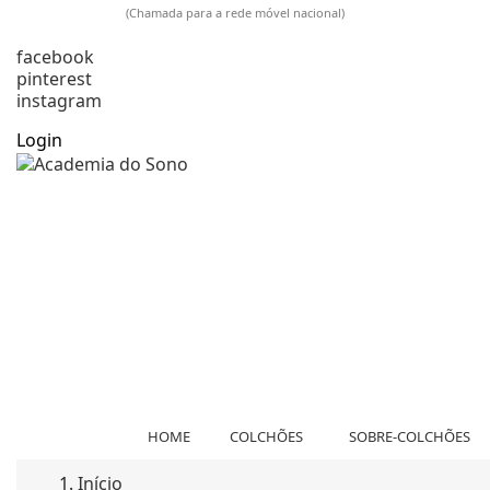
925 009 733
(Chamada para a rede móvel nacional)
comercial@academiadosono.com
facebook
pinterest
instagram
Login
HOME
COLCHÕES
SOBRE-COLCHÕES
Início