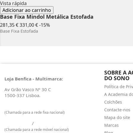
Vista rápida
Adicionar ao carrinho
Base Fixa Mindol Metálica Estofada
Preço
Preço
281,35 €
331,00 €
-15%
normal
Base Fixa Estofada
SOBRE A 
DO SONO
Loja Benfica - Multimarca:
Política de Pr
Av Grão Vasco Nº 30 C
A Academia d
1500-337 Lisboa.
Colchões
217 601 129
Contacte-nos
(Chamada para a rede fixa nacional)
Mapa do site
925 009 733
/
968 965 048
Marcas
(Chamada para a rede móvel nacional)
Blog