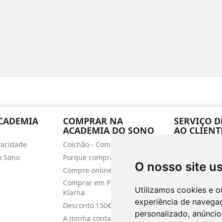
ACADEMIA
COMPRAR NA
SERVIÇO D
ACADEMIA DO SONO
AO CLIENT
ivacidade
Colchão - Como escolher?
Termos e cond
o Sono
Porque comprar aqui?
Condições de 
O nosso site u
Compre online
Entregas ao do
Comprar em Prestações -
Política de Co
Utilizamos cookies e o
Klarna
Livro de recl
experiência de navega
Desconto 150€
personalizado, anúncios
A minha conta