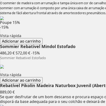
O sommier de madeira com arrumação e tampa única em cor de carvalho da
sommier com arrumação é composto por uma única caixa de arrumação e u
sistema de fácil abertura frontal através de amortecedores pneumáticos
Poupe
15%
-15%
Vista rápida
Adicionar ao carrinho
Sommier Rebativel Mindol Estofado
Preço
Preço
486,20 €
572,00 €
-15%
normal
Sommier Rebativel Estofado
Vista rápida
Adicionar ao carrinho
Rebatível Pikolin Madeira Naturbox Juvenil (Abert
Preço
889,00 €
Se quer desfrutar de um bom descanso e procura espaço d
disporá da base adequada para o seu colchão e deixará de 