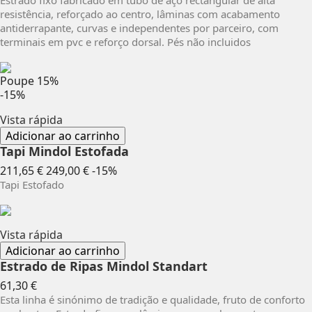
resistência, reforçado ao centro, lâminas com acabamento
antiderrapante, curvas e independentes por parceiro, com
terminais em pvc e reforço dorsal. Pés não incluidos
Poupe
15%
-15%
Vista rápida
Adicionar ao carrinho
Tapi Mindol Estofada
Preço
Preço
211,65 €
249,00 €
-15%
normal
Tapi Estofado
Vista rápida
Adicionar ao carrinho
Estrado de Ripas Mindol Standart
Preço
61,30 €
Esta linha é sinónimo de tradição e qualidade, fruto de conforto