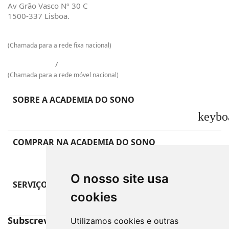
Av Grão Vasco Nº 30 C
1500-337 Lisboa.
217 601 129
(Chamada para a rede fixa nacional)
925 009 733
/
968 965 048
(Chamada para a rede móvel nacional)
SOBRE A ACADEMIA DO SONO
keybo
COMPRAR NA ACADEMIA DO SONO
keybo
O nosso site usa
SERVIÇO DE APOIO AO CLIENTE
cookies
keybo
Subscreva a Newsletter
Utilizamos cookies e outras