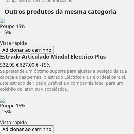
Compatível com estrados articulados
Outros produtos da mesma categoria
Poupe
15%
-15%
Vista rápida
Adicionar ao carrinho
Estrado Articulado Mindol Electrico Plus
Preço
Preço
532,95 €
627,00 €
-15%
normal
Se pretende um óptimo suporte para ajustar a posição da sua
cabeça e das pernas, o estrado Eléctrico Plus é o ideal para si.
Este estrado de ripas ajustável é a companhia ideal para um
colchão de látex ou viscoelástica.
Poupe
15%
-15%
Vista rápida
Adicionar ao carrinho