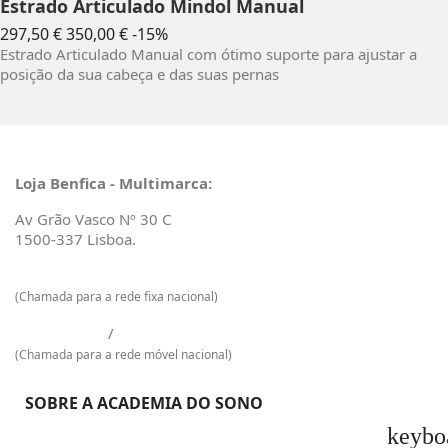
Estrado Articulado Mindol Manual
Preço
Preço
297,50 €
350,00 €
-15%
normal
Estrado Articulado Manual com ótimo suporte para ajustar a
posição da sua cabeça e das suas pernas
Loja Benfica - Multimarca:
Av Grão Vasco Nº 30 C
1500-337 Lisboa.
217 601 129
(Chamada para a rede fixa nacional)
925 009 733
/
968 965 048
(Chamada para a rede móvel nacional)
SOBRE A ACADEMIA DO SONO
keybo