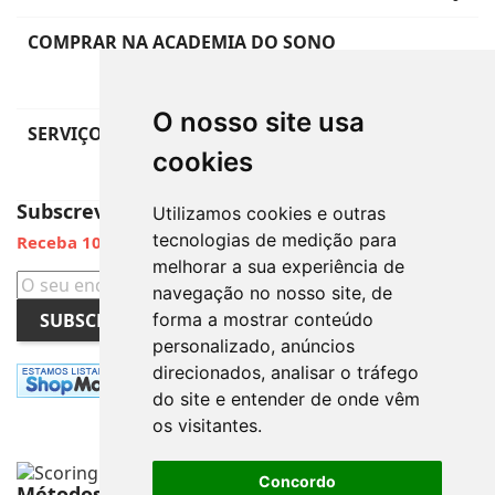
COMPRAR NA ACADEMIA DO SONO
keybo
O nosso site usa
SERVIÇO DE APOIO AO CLIENTE
cookies
keybo
Subscreva a Newsletter
Utilizamos cookies e outras
tecnologias de medição para
Receba 10% de Desconto
melhorar a sua experiência de
navegação no nosso site, de
SUBSCREVER
forma a mostrar conteúdo
personalizado, anúncios
direcionados, analisar o tráfego
do site e entender de onde vêm
os visitantes.
Concordo
Métodos de Pagamento