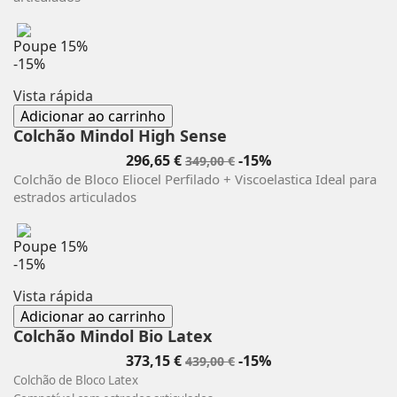
Poupe
15%
-15%
Vista rápida
Adicionar ao carrinho
Colchão Mindol High Sense
Preço
Preço
296,65 €
-15%
349,00 €
normal
Colchão de Bloco Eliocel Perfilado + Viscoelastica Ideal para
estrados articulados
Poupe
15%
-15%
Vista rápida
Adicionar ao carrinho
Colchão Mindol Bio Latex
Preço
Preço
373,15 €
-15%
439,00 €
normal
Colchão de Bloco Latex