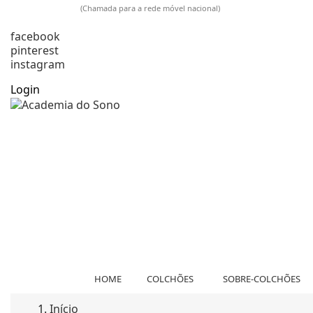
925 009 733
(Chamada para a rede móvel nacional)
comercial@academiadosono.com
facebook
pinterest
instagram
Login
HOME
COLCHÕES
SOBRE-COLCHÕES
Início