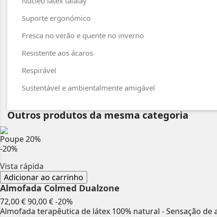
Núcleo látex talalay
Suporte ergonómico
Fresca no verão e quente no inverno
Resistente aos ácaros
Respirável
Sustentável e ambientalmente amigável
Outros produtos da mesma categoria
Poupe
20%
-20%
Vista rápida
Adicionar ao carrinho
Almofada Colmed Dualzone
Preço
Preço
72,00 €
90,00 €
-20%
normal
Almofada terapêutica de látex 100% natural - Sensação de