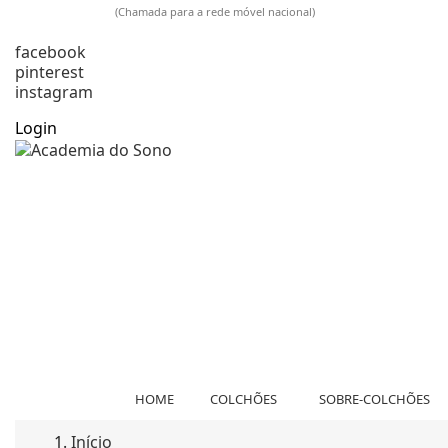
925 009 733
(Chamada para a rede móvel nacional)
comercial@academiadosono.com
facebook
pinterest
instagram
Login
HOME
COLCHÕES
SOBRE-COLCHÕES
Início