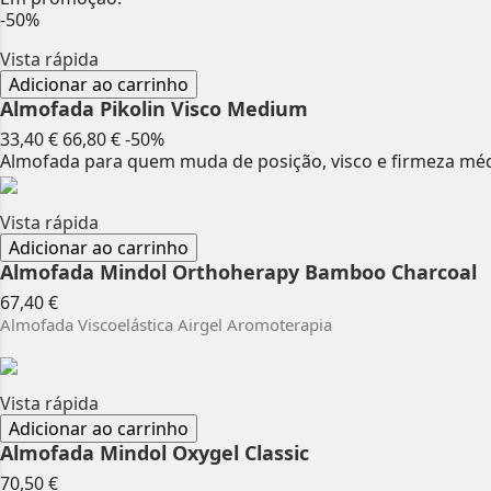
-50%
Vista rápida
Adicionar ao carrinho
Almofada Pikolin Visco Medium
Preço
Preço
33,40 €
66,80 €
-50%
normal
Almofada para quem muda de posição, visco e firmeza mé
Vista rápida
Adicionar ao carrinho
Almofada Mindol Orthoherapy Bamboo Charcoal
Preço
67,40 €
Almofada Viscoelástica Airgel Aromoterapia
Vista rápida
Adicionar ao carrinho
Almofada Mindol Oxygel Classic
Preço
70,50 €