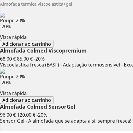
Almofada térmica viscoelástica+gel
Poupe
20%
-20%
Vista rápida
Adicionar ao carrinho
Almofada Colmed Viscopremium
Preço
Preço
68,00 €
85,00 €
-20%
normal
Viscoelástica fresca (BASF) - Adaptação termosensível - Ex
Poupe
20%
-20%
Vista rápida
Adicionar ao carrinho
Almofada Colmed SensorGel
Preço
Preço
96,00 €
120,00 €
-20%
normal
Sensor Gel - A almofada que se adapta a si, sempre fresca!