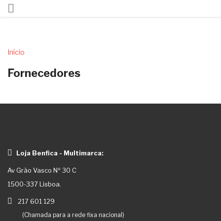

ck
Início
Fornecedores
Loja Benfica - Multimarca:
Av Grão Vasco Nº 30 C
1500-337 Lisboa.
217 601 129
(Chamada para a rede fixa nacional)