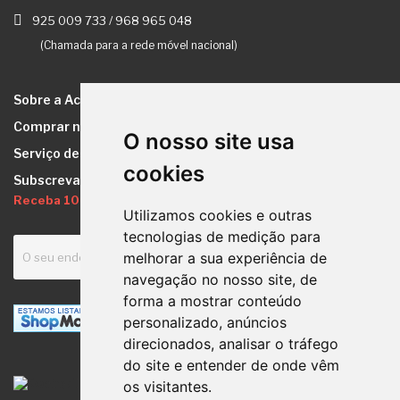
925 009 733
/
968 965 048
(Chamada para a rede móvel nacional)
Sobre a Academia do Sono
keyb
Comprar na Academia do Sono
keyb
O nosso site usa
Serviço de Apoio ao Cliente
keyb
cookies
Subscreva a Newsletter
Receba 10% de Desconto
Utilizamos cookies e outras
tecnologias de medição para
melhorar a sua experiência de
navegação no nosso site, de
forma a mostrar conteúdo
personalizado, anúncios
direcionados, analisar o tráfego
do site e entender de onde vêm
os visitantes.