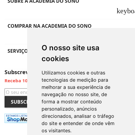
SOBRE A ACADEMIA DO SONO
keybo
COMPRAR NA ACADEMIA DO SONO
keybo
O nosso site usa
SERVIÇO DE APOIO AO CLIENTE
cookies
keybo
Subscreva a Newsletter
Utilizamos cookies e outras
tecnologias de medição para
Receba 10% de Desconto
melhorar a sua experiência de
navegação no nosso site, de
SUBSCREVER
forma a mostrar conteúdo
personalizado, anúncios
direcionados, analisar o tráfego
do site e entender de onde vêm
os visitantes.