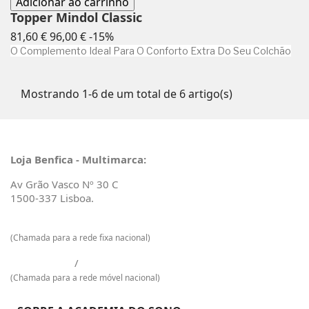
Adicionar ao carrinho
Topper Mindol Classic
Preço
Preço
81,60 €
96,00 €
-15%
normal
O Complemento Ideal Para O Conforto Extra Do Seu Colchão
Mostrando 1-6 de um total de 6 artigo(s)
Loja Benfica - Multimarca:
Av Grão Vasco Nº 30 C
1500-337 Lisboa.
217 601 129
(Chamada para a rede fixa nacional)
925 009 733
/
968 965 048
(Chamada para a rede móvel nacional)