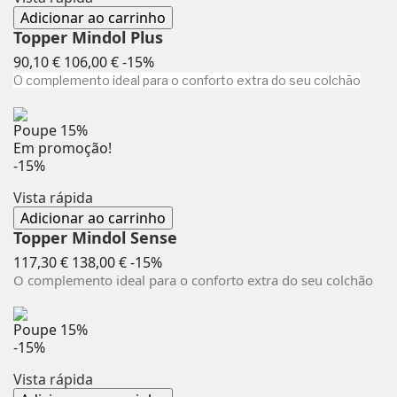
Adicionar ao carrinho
Topper Mindol Plus
Preço
Preço
90,10 €
106,00 €
-15%
normal
O complemento ideal para o conforto extra do seu colchão
Poupe
15%
Em promoção!
-15%
Vista rápida
Adicionar ao carrinho
Topper Mindol Sense
Preço
Preço
117,30 €
138,00 €
-15%
normal
O complemento ideal para o conforto extra do seu colchão
Poupe
15%
-15%
Vista rápida