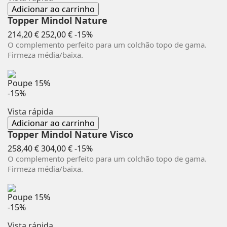
Adicionar ao carrinho
Topper Mindol Nature
Preço
Preço
214,20 €
252,00 €
-15%
normal
O complemento perfeito para um colchão topo de gama.
Firmeza média/baixa.
Poupe
15%
-15%
Vista rápida
Adicionar ao carrinho
Topper Mindol Nature Visco
Preço
Preço
258,40 €
304,00 €
-15%
normal
O complemento perfeito para um colchão topo de gama.
Firmeza média/baixa.
Poupe
15%
-15%
Vista rápida