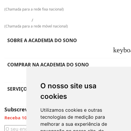
217 601 129
(Chamada para a rede fixa nacional)
925 009 733
/
968 965 048
(Chamada para a rede móvel nacional)
SOBRE A ACADEMIA DO SONO
keybo
COMPRAR NA ACADEMIA DO SONO
keybo
O nosso site usa
SERVIÇO DE APOIO AO CLIENTE
cookies
keybo
Subscreva a Newsletter
Utilizamos cookies e outras
tecnologias de medição para
Receba 10% de Desconto
melhorar a sua experiência de